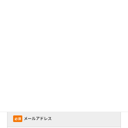
お問い合わせ内容
必須
お見積り
製品について
デモ機貸出依頼
その他
会社名
必須
ご担当者様
必須
メールアドレス
必須