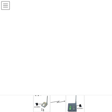
M1D：役員在席表示盤（壁掛け
型） 2名用 操作器2台 表示
器複数可能
ホーム
商品一覧
出退表示システム（無線式）
Mシリーズ:無線式 2～3名用 無線出退表示盤​
Mシリーズ:無線式 2～3名用 無線出退表示盤​ バックナンバー
M1D：役員在席表示盤（壁掛け型） 2名用 操作器2台 表示器複数可能