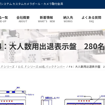
理システム カスタムカメラポール・カメラ取付金具
品一覧
会社概要
新着情報
納入先
よくある質問
NE-UP
ABOUT
WHAT’S NEW
WORKS
FAQ
4：大人数用出退表示盤 280
Ｅ.Ｆシリーズ
D.Ｅ.Ｆシリーズ:60名 バックナンバー
F4：大人数用出退表示盤 2