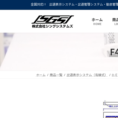
全国対応!! 出退表示システム・出退管理システム・勤怠管
ホーム
商
HOME
LI
F
ホーム
商品一覧
出退表示システム（有線式）
D.