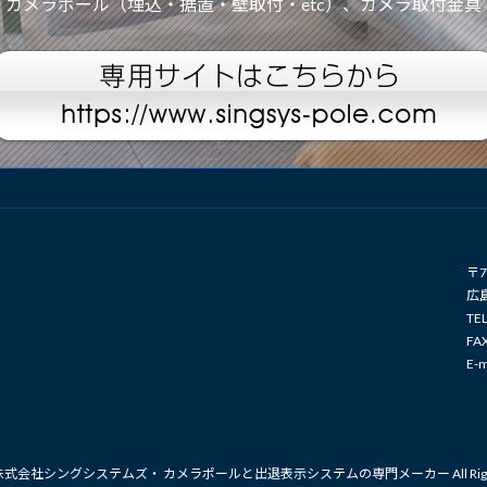
カメラポール（埋込・据置・壁取付・etc）、カメラ取付金具
〒7
広
TEL
FA
E-m
t © 株式会社シングシステムズ・ カメラポールと出退表示システムの専門メーカー All Rights 