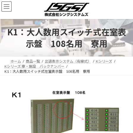
K1：大人数用スイッチ式在室表
示盤 108名用 寮用
ホーム
商品一覧
出退表示システム（有線式）
Kシリーズ
Kシリーズ:寮・施設 バックナンバー
K1：大人数用スイッチ式在室表示盤 108名用 寮用